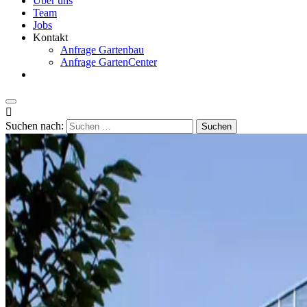
Über uns
Team
Jobs
Kontakt
Anfrage Gartenbau
Anfrage GartenCenter

Suchen nach: