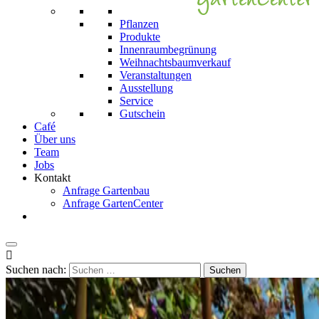
Pflanzen
Produkte
Innenraumbegrünung
Weihnachts­baum­verkauf
Veranstaltungen
Ausstellung
Service
Gutschein
Café
Über uns
Team
Jobs
Kontakt
Anfrage Gartenbau
Anfrage GartenCenter

Suchen nach: