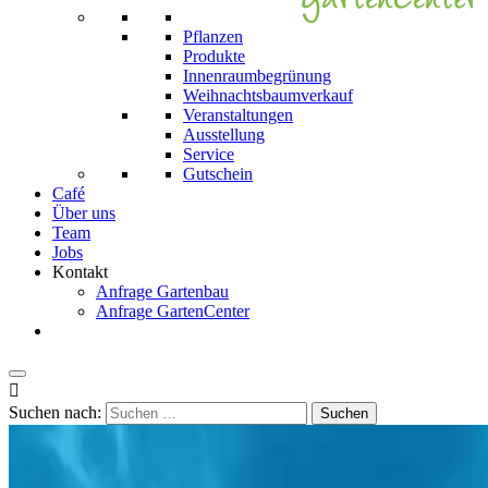
Pflanzen
Produkte
Innenraumbegrünung
Weihnachts­baum­verkauf
Veranstaltungen
Ausstellung
Service
Gutschein
Café
Über uns
Team
Jobs
Kontakt
Anfrage Gartenbau
Anfrage GartenCenter

Suchen nach: