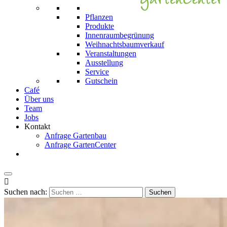
Pflanzen
Produkte
Innenraumbegrünung
Weihnachts­baum­verkauf
Veranstaltungen
Ausstellung
Service
Gutschein
Café
Über uns
Team
Jobs
Kontakt
Anfrage Gartenbau
Anfrage GartenCenter

Suchen nach: